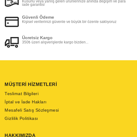
Kusurlu veya yanlış gelen ürünlerinize anında değişim ve para
iade garantisi
Güvenli Ödeme
Kişisel verilerinizi güvenle ve büyük bir özenle saklıyoruz
Ücretsiz Kargo
350₺ üzeri alışverişlerde kargo bizden...
MÜŞTERİ HİZMETLERİ
Teslimat Bilgileri
İptal ve İade Hakları
Mesafeli Satış Sözleşmesi
Gizlilik Politikası
HAKKIMIZDA