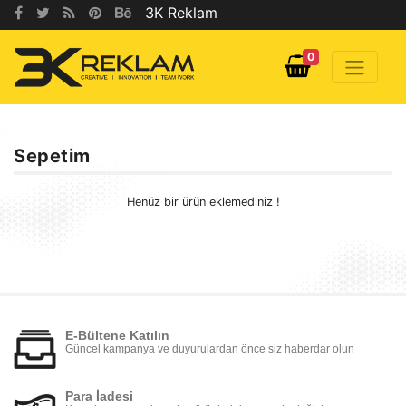
3K Reklam
0
Sepetim
Henüz bir ürün eklemediniz !
E-Bültene Katılın
Güncel kampanya ve duyurulardan önce siz haberdar olun
Para İadesi